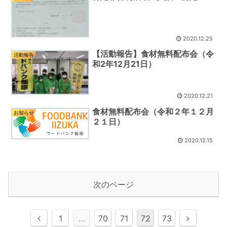
2020.12.25
【活動報告】食材無料配布会（令
活動報告
和2年12月21日）
2020.12.21
食材無料配布会（令和２年１２月
お知らせ
２１日）
2020.12.15
次のページ
前
次
1
…
70
71
72
73