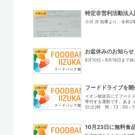
特定非営利活動法人
お知らせ
小川 洋 知事より、令和
お盆休みのお知らせ
お知らせ
8月10日～8月16日ま
フードドライブを開
お知らせ
イオン穂波店にてフード
寄付する運動です。あまって
日(土)時 間：13：00～
10月23日に無料食
お知らせ