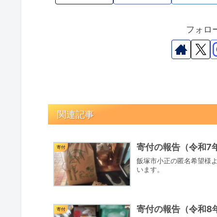
フォロ
関連記事
寄付の報告（令和7年
寄付
飯塚市小正の匿名希望様
います。
寄付の報告（令和8年
寄付