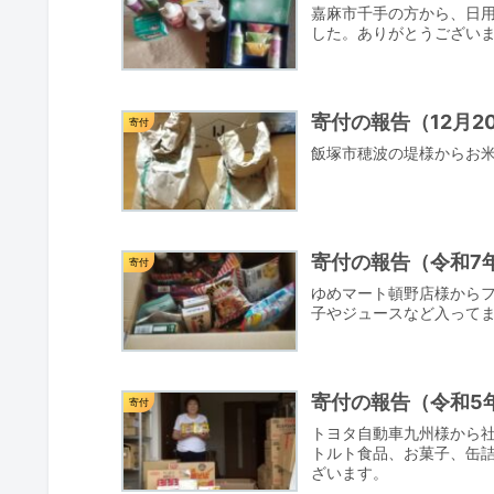
嘉麻市千手の方から、日用
した。ありがとうござい
寄付の報告（12月2
寄付
飯塚市穂波の堤様からお米
寄付の報告（令和7
寄付
ゆめマート頓野店様から
子やジュースなど入ってま
寄付の報告（令和5年
寄付
トヨタ自動車九州様から
トルト食品、お菓子、缶詰
ざいます。