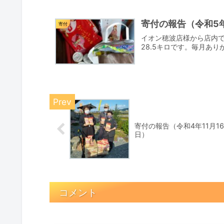
寄付の報告（令和5年
寄付
イオン穂波店様から店内
28.5キロです。毎月あ
寄付の報告（令和4年11月16
日）
コメント