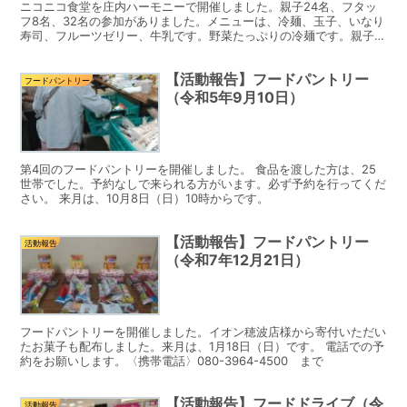
ニコニコ食堂を庄内ハーモニーで開催しました。親子24名、フタッ
フ8名、32名の参加がありました。メニューは、冷麺、玉子、いなり
寿司、フルーツゼリー、牛乳です。野菜たっぷりの冷麺です。親子さ
んは残すことはなく完食しました。 食材は、お米5キロ...
【活動報告】フードパントリー
フードパントリー
（令和5年9月10日）
第4回のフードパントリーを開催しました。 食品を渡した方は、25
世帯でした。予約なしで来られる方がいます。必ず予約を行ってくだ
さい。 来月は、10月8日（日）10時からです。
【活動報告】フードパントリー
活動報告
（令和7年12月21日）
フードパントリーを開催しました。イオン穂波店様から寄付いただい
たお菓子も配布しました。来月は、1月18日（日）です。 電話での予
約をお願いします。〈携帯電話〉080-3964-4500 まで
【活動報告】フードドライブ（令
活動報告