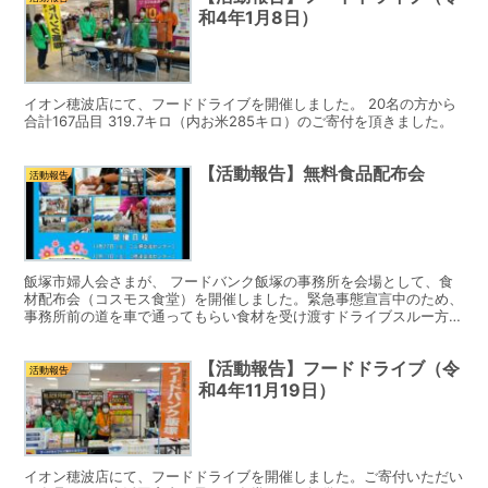
和4年1月8日）
イオン穂波店にて、フードドライブを開催しました。 20名の方から
合計167品目 319.7キロ（内お米285キロ）のご寄付を頂きました。
【活動報告】無料食品配布会
活動報告
飯塚市婦人会さまが、 フードバンク飯塚の事務所を会場として、食
材配布会（コスモス食堂）を開催しました。緊急事態宣言中のため、
事務所前の道を車で通ってもらい食材を受け渡すドライブスルー方式
にて行いました。※食材は、フードバンク飯塚から提供して...
【活動報告】フードドライブ（令
活動報告
和4年11月19日）
イオン穂波店にて、フードドライブを開催しました。ご寄付いただい