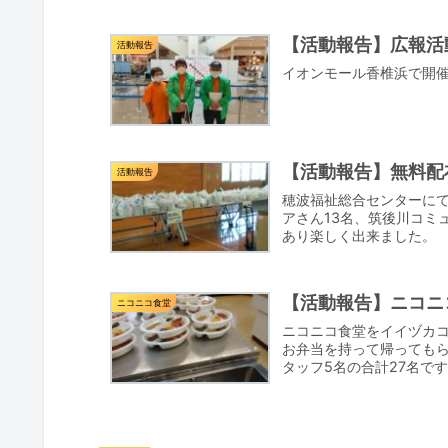
【活動報告】広報活
活動報告
イオンモール香椎浜で開
【活動報告】無料配布
活動報告
穂波福祉総合センターにて
アさん13名、筑後川コミ
あり楽しく出来ました。
【活動報告】ニコニ
ニコニコ食堂
ニコニコ食堂をイイヅカ
お弁当を持って帰ってもら
タッフ5名の合計27名で
ン...