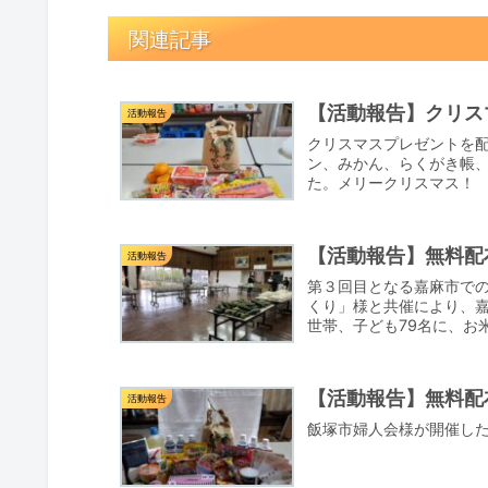
関連記事
【活動報告】クリス
活動報告
クリスマスプレゼントを
ン、みかん、らくがき帳
た。メリークリスマス！
【活動報告】無料配布
活動報告
第３回目となる嘉麻市での
くり」様と共催により、嘉
世帯、子ども79名に、お
ま...
【活動報告】無料配
活動報告
飯塚市婦人会様が開催し