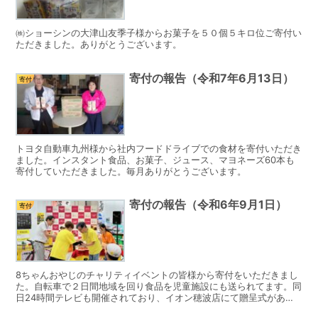
㈱ショーシンの大津山友季子様からお菓子を５０個５キロ位ご寄付い
ただきました。ありがとうございます。
寄付の報告（令和7年6月13日）
寄付
トヨタ自動車九州様から社内フードドライブでの食材を寄付いただき
ました。インスタント食品、お菓子、ジュース、マヨネーズ60本も
寄付していただきました。毎月ありがとうございます。
寄付の報告（令和6年9月1日）
寄付
8ちゃんおやじのチャリティイベントの皆様から寄付をいただきまし
た。自転車で２日間地域を回り食品を児童施設にも送られてます。同
日24時間テレビも開催されており、イオン穂波店にて贈呈式があり
ました。お米150キロ、カップラーメン30ケースの食材...