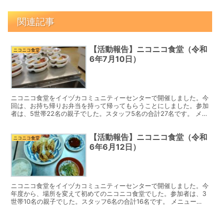
関連記事
【活動報告】ニコニコ食堂（令和
ニコニコ食堂
6年7月10日）
ニコニコ食堂をイイヅカコミュニティーセンターで開催しました。今
回は、お持ち帰りお弁当を持って帰ってもらうことにしました。参加
者は、5世帯22名の親子でした。スタッフ5名の合計27名です。 メニ
ューは、カレーライスと唐揚げ、ウインナー、チキン...
【活動報告】ニコニコ食堂（令和
ニコニコ食堂
6年6月12日）
ニコニコ食堂をイイヅカコミュニティーセンターで開催しました。今
年度から、場所を変えて初めてのニコニコ食堂でした。参加者は、3
世帯10名の親子でした。スタッフ6名の合計16名です。 メニュー
は、餃子定食（白ご飯、味噌汁、きんぴらごぼう、切り干...