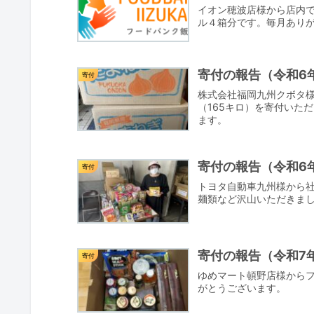
イオン穂波店様から店内
ル４箱分です。毎月ありが
寄付の報告（令和6年
寄付
株式会社福岡九州クボタ様
（165キロ）を寄付いた
ます。
寄付の報告（令和6年
寄付
トヨタ自動車九州様から
麺類など沢山いただきま
寄付の報告（令和7年
寄付
ゆめマート頓野店様から
がとうございます。