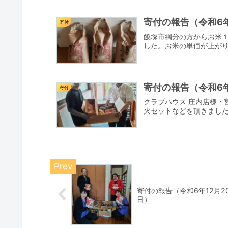
寄付の報告（令和6年
寄付
飯塚市綱分の方からお米
した。お米の単価が上が
寄付の報告（令和6
寄付
クラブハウス 庄内店様・
火セットなどを頂きました
寄付の報告（令和6年12月2
日）