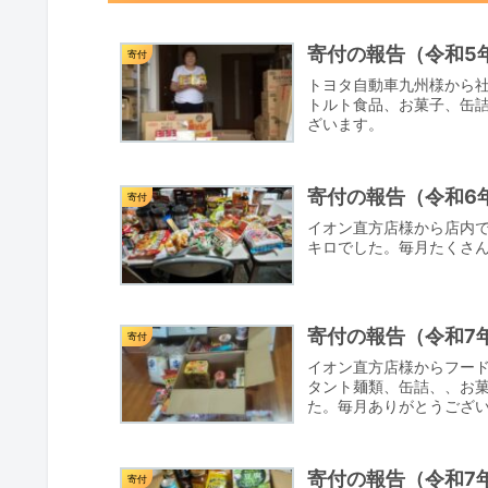
寄付の報告（令和5年
寄付
トヨタ自動車九州様から
トルト食品、お菓子、缶詰
ざいます。
寄付の報告（令和6年
寄付
イオン直方店様から店内で
キロでした。毎月たくさ
寄付の報告（令和7年
寄付
イオン直方店様からフー
タント麺類、缶詰、、お菓
た。毎月ありがとうござ
寄付の報告（令和7年
寄付