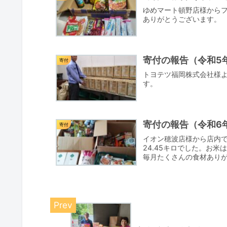
ゆめマート頓野店様から
ありがとうございます。
寄付の報告（令和5年
寄付
トヨテツ福岡株式会社様よ
す。
寄付の報告（令和6年
寄付
イオン穂波店様から店内
24.45キロでした。お
毎月たくさんの食材あり