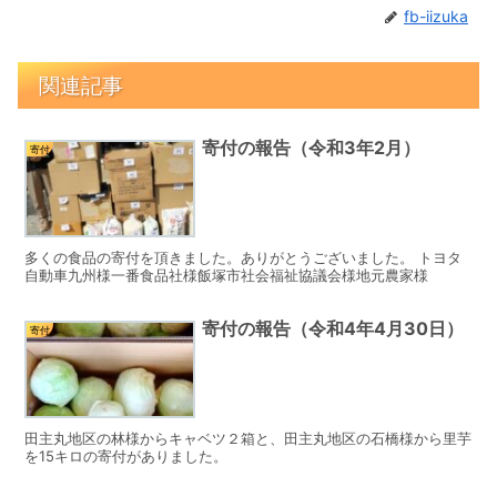
fb-iizuka
関連記事
寄付の報告（令和3年2月）
寄付
多くの食品の寄付を頂きました。ありがとうございました。 トヨタ
自動車九州様一番食品社様飯塚市社会福祉協議会様地元農家様
寄付の報告（令和4年4月30日）
寄付
田主丸地区の林様からキャベツ２箱と、田主丸地区の石橋様から里芋
を15キロの寄付がありました。