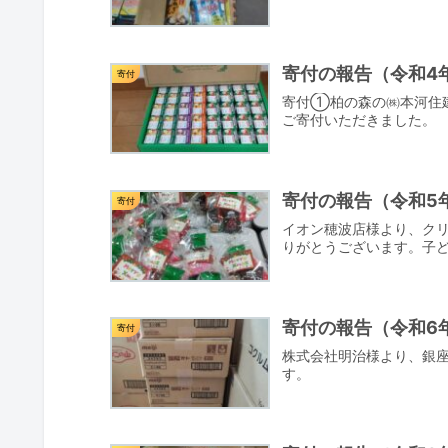
寄付の報告（令和4年
寄付
寄付①柏の森の㈱本河住建
ご寄付いただきました。
寄付の報告（令和5年
寄付
イオン穂波店様より、クリ
りがとうございます。子
寄付の報告（令和6年
寄付
株式会社明治様より、銀
す。