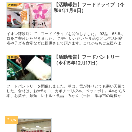
【活動報告】フードドライブ（令
活動報告
和6年1月6日）
イオン穂波店にて、フードドライブを開催しました。 93品、65.5キ
ロをご寄付いただきました。 ご寄付いただいた食品などは生活困窮
者や子ども食堂などに提供させて頂きます。これからもご支援をよろ
しくお願い致します。
【活動報告】フードパントリー
活動報告
（令和5年12月17日）
フードパントリーを開催しました。朝は、雪が降りとても寒い天気で
した。食材は、お米5キロ、カボチャ1人2本、ペットボトル4本から6
本、お菓子、麺類、レトルト食品、みかん（当日、飯塚市の堤様から
ご寄付）など色々と配布しました❗️ 来月は、令和6...