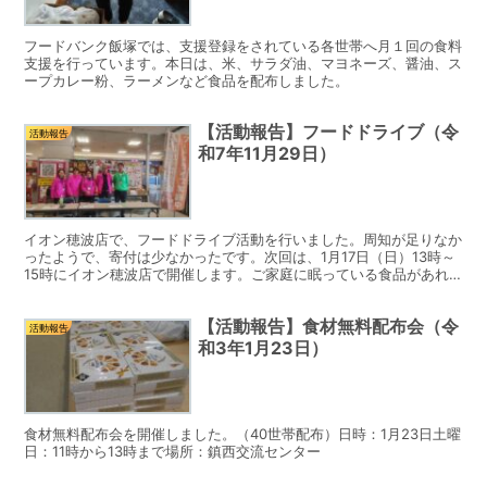
フードバンク飯塚では、支援登録をされている各世帯へ月１回の食料
支援を行っています。本日は、米、サラダ油、マヨネーズ、醤油、ス
ープカレー粉、ラーメンなど食品を配布しました。
【活動報告】フードドライブ（令
活動報告
和7年11月29日）
イオン穂波店で、フードドライブ活動を行いました。周知が足りなか
ったようで、寄付は少なかったです。次回は、1月17日（日）13時～
15時にイオン穂波店で開催します。ご家庭に眠っている食品があれ
ば、お持ちください。フードバンクから必要な家庭に配...
【活動報告】食材無料配布会（令
活動報告
和3年1月23日）
食材無料配布会を開催しました。（40世帯配布）日時：1月23日土曜
日：11時から13時まで場所：鎮西交流センター