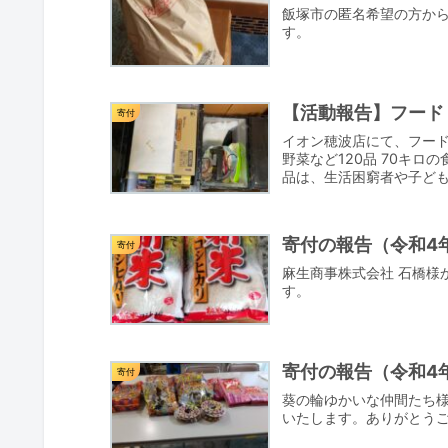
飯塚市の匿名希望の方から
す。
【活動報告】フード
寄付
イオン穂波店にて、フー
野菜など120品 70キロ
品は、生活困窮者や子ども
寄付の報告（令和4年
寄付
麻生商事株式会社 石橋様
す。
寄付の報告（令和4年
寄付
葵の輪ゆかいな仲間たち
いたします。ありがとう