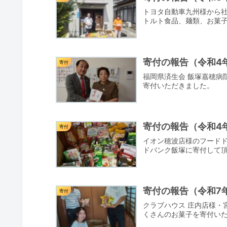
トヨタ自動車九州様から
トルト食品、麺類、お菓
寄付の報告（令和4年
寄付
福岡県済生会 飯塚嘉穂病
寄付いただきました。
寄付の報告（令和4年
寄付
イオン穂波店様のフードド
ドバンク飯塚に寄付して
寄付の報告（令和7
寄付
クラブハウス 庄内店様・
くさんのお菓子を寄付い